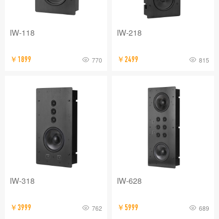
IW-118
IW-218
￥1899
￥2499
770
815
IW-318
IW-628
￥3999
￥5999
762
689