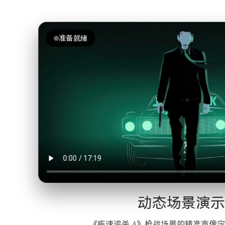
准备就绪
动态场景演示
《疾速追杀 4》枪战场景的精准声像